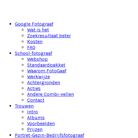
Spring naar de hoofdnavigatie
Google Fotograaf
Door naar de hoofd inhoud
Wat is het
Zoekresultaat beter
Kosten
FAQ
School-fotograaf
Webshop
Standaardpakket
Waarom FotoGaaf
Werkwijze
Achtergronden
Acties
Andere Combi-vellen
Contact
Trouwen
Intro
Albums
Voorbeelden
Prijzen
Home
»
Schoolfotograaf komt in Rotterdam, heel Nederland
Portret-Gezin-Bedrijfsfotograaf
| Zuid Holland | Noord Holland | Utrecht | Zeeland | Brabant |