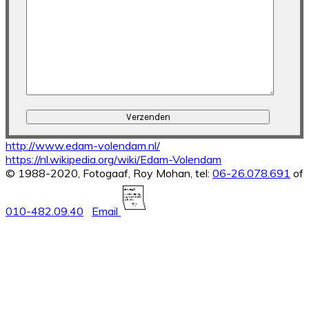
http://www.edam-volendam.nl/
https://nl.wikipedia.org/wiki/Edam-Volendam
Footer
© 1988-2020, Fotogaaf, Roy Mohan, tel:
06-26.078.691
of
010-482.09.40
Email