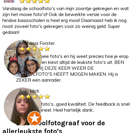
Vandaag de schoolfoto's van mijn zoontje gekregen en wat
zijn het mooie foto's!! Ook de bewerkte versie voor de
hindoe basisscholen is heel erg mooi! Daarnaast heb ik nog
nooit zoveel foto's gekregen voor zo weinig geld. Super
gedaan!
Nathasia Forster
Hij maakt goeie foto's en hij weet precies hoe je erop
moet staan en kiest altijd de leukste foto's uit. BEN
BLIJ DAT HIJ DEZE KEER WEER DE
SCHOOLFOTO'S HEEFT MOGEN MAKEN. Hij is
ZEKER een aanrader.
Anki Moti
Heel mooie foto's...goed kwaliteit. De feedback is snel
en professioneel. Heel hartelijk dank..
Dé schoolfotograaf voor de
allerleukste foto’s