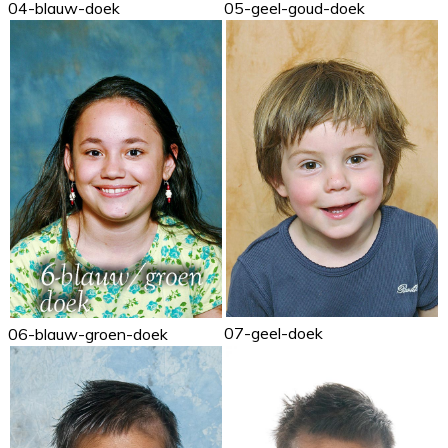
04-blauw-doek
05-geel-goud-doek
07-geel-doek
06-blauw-groen-doek