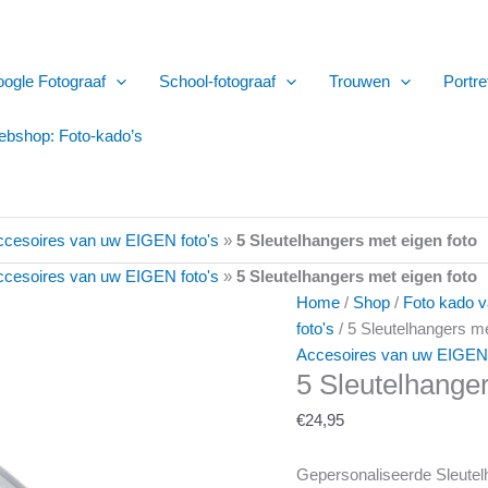
ogle Fotograaf
School-fotograaf
Trouwen
Portre
bshop: Foto-kado’s
ccesoires van uw EIGEN foto's
»
5 Sleutelhangers met eigen foto
ccesoires van uw EIGEN foto's
»
5 Sleutelhangers met eigen foto
Home
/
Shop
/
Foto kado 
foto's
/ 5 Sleutelhangers me
Accesoires van uw EIGEN 
5 Sleutelhanger
€
24,95
Gepersonaliseerde Sleutel