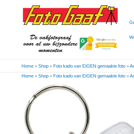
Ga
naar
de
Go
inhoud
We
Home
»
Shop
»
Foto kado van EIGEN gemaakte foto
»
A
Home
»
Shop
»
Foto kado van EIGEN gemaakte foto
»
A