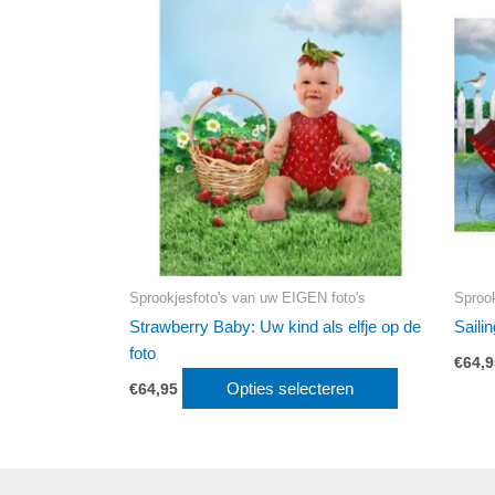
Sprookjesfoto's van uw EIGEN foto's
Sprook
Strawberry Baby: Uw kind als elfje op de
Saili
foto
€
64,9
Opties selecteren
€
64,95