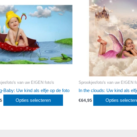
jesfoto's van uw EIGEN foto's
Sprookjesfoto's van uw EIGEN fo
ng-Baby: Uw kind als elfje op de foto
In the clouds: Uw kind als elfj
Opties selecteren
Opties selecter
5
€
64,95