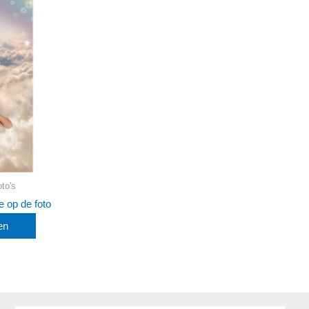
to's
e op de foto
en