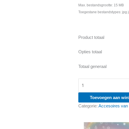
Max. bestandsgrootte: 15 MB
Toegestane bestandstypes: jpg j
Product totaal
Opties totaal
Totaal generaal
5
Sleutelhangers
met
Toevoegen aan win
eigen
Categorie:
Accesoires van
foto
aantal