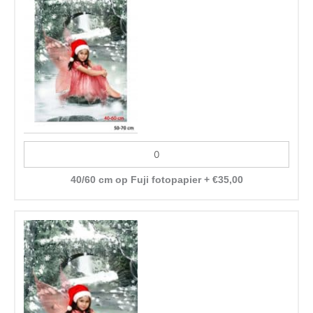
40/60 cm op Fuji fotopapier
+
€
35,00