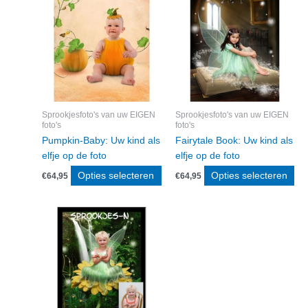
aantal
Sprookjesfoto's van uw EIGEN
Sprookjesfoto's van uw EIGEN
foto's
foto's
Pumpkin-Baby: Uw kind als
Fairytale Book: Uw kind als
elfje op de foto
elfje op de foto
Opties selecteren
Opties selecteren
€
64,95
€
64,95