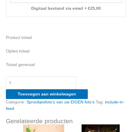
Digitaal bestand via email
+
€
25,00
Product totaal
Opties totaal
Totaal generaal
Mermaid-
02:
Uw
Toevoegen aan winkelwagen
kind
Categorie:
Sprookjesfoto's van uw EIGEN foto's
Tag:
include-in-
als
feed
elfje
op
Gerelateerde producten
de
foto