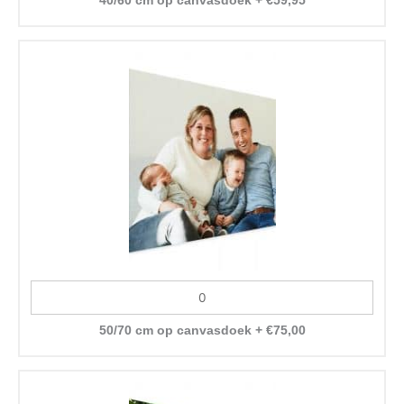
40/60 cm op canvasdoek
+
€
59,95
50/70 cm op canvasdoek
+
€
75,00