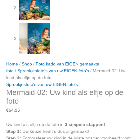
Home
/
Shop
/
Foto kado van EIGEN gemaakte
foto
/
Sprookjesfoto's van uw EIGEN foto's
/ Mermaid-02: Uw
kind als elfje op de foto
Sprookjesfoto's van uw EIGEN foto's
Mermaid-02: Uw kind als elfje op de
foto
€
64,95
Uw kind als elfje op de foto in
3 simpele stappen!
Stap 1:
Uw keuze heeft u dus al gemaakt!
Stap 2:
Fotografeer uw kind in de juiste positie; voorbeeld vindt