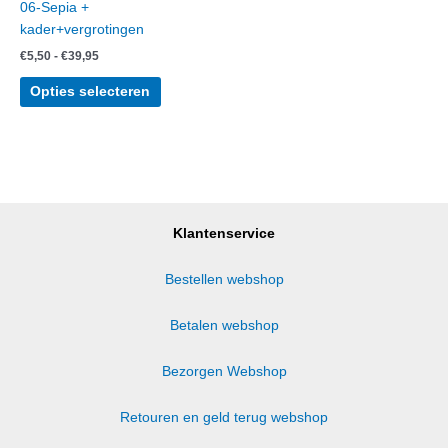
06-Sepia +
kader+vergrotingen
Prijsklasse:
€
5,50
-
€
39,95
€5,50
Dit
tot
Opties selecteren
product
€39,95
heeft
meerdere
variaties.
Deze
optie
kan
Klantenservice
gekozen
worden
Bestellen webshop
op
de
Betalen webshop
productpagina
Bezorgen Webshop
Retouren en geld terug webshop