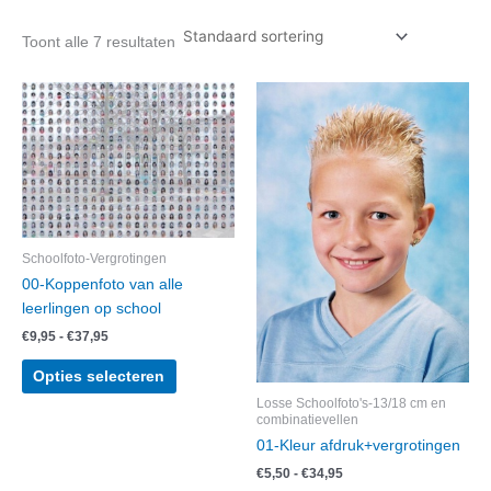
Toont alle 7 resultaten
Schoolfoto-Vergrotingen
00-Koppenfoto van alle
leerlingen op school
Prijsklasse:
€
9,95
-
€
37,95
€9,95
Dit
tot
Opties selecteren
product
€37,95
Losse Schoolfoto's-13/18 cm en
heeft
combinatievellen
meerdere
01-Kleur afdruk+vergrotingen
variaties.
Prijsklasse:
€
5,50
-
€
34,95
Deze
€5,50