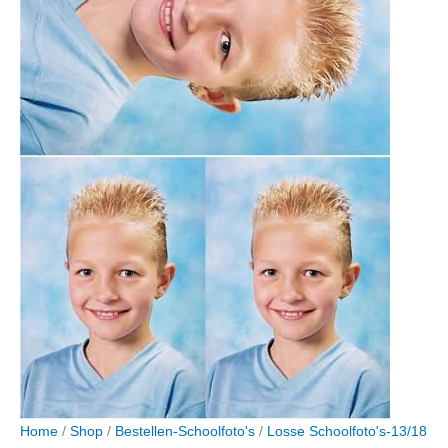
Home
/
Shop
/
Bestellen-Schoolfoto's
/
Losse Schoolfoto's-13/18