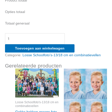
Product totaal
Opties totaal
Totaal generaal
13/18
met
daarop
Toevoegen aan winkelwagen
1
Categorie:
Losse Schoolfoto's-13/18 cm en combinatievellen
x
9-
Gerelateerde producten
13
en
2
x
6/9
aantal
Losse Schoolfoto's-13/18 cm en
combinatievellen
Gekke bekken groeps foto