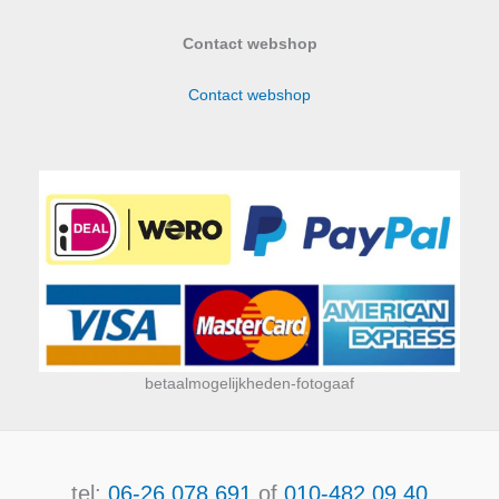
Contact webshop
Contact webshop
betaalmogelijkheden-fotogaaf
tel:
06-26.078.691
of
010-482.09.40