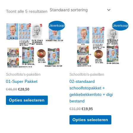
Toont alle 5 resultaten
Uitverkoop!
Uitverkoop!
Schoolfoto's-paketten
Schoolfoto's-paketten
01-Super Pakket
02-standaard
schoolfotopakket +
Oorspronkelijke
Huidige
€
46,00
€
28,50
prijs
prijs
gekkebekkenfoto + digi
was:
is:
Opties selecteren
bestand
€46,00.
€28,50.
Oorspronkelijke
Huidige
€
31,00
€
19,95
prijs
prijs
was:
is:
Opties selecteren
€31,00.
€19,95.