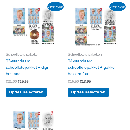
Uitverkoop!
Uitverkoop!
Schoolfoto's-paketten
Schoolfoto's-paketten
03-standaard
04-standaard
schoolfotopakket + digi
schoolfotopakket + gekke
bestand
bekken foto
Oorspronkelijke
Huidige
Oorspronkelijke
Huidige
€
21,00
€
15,95
€
15,50
€
13,95
prijs
prijs
prijs
prijs
was:
is:
was:
is:
Opties selecteren
Opties selecteren
€21,00.
€15,95.
€15,50.
€13,95.