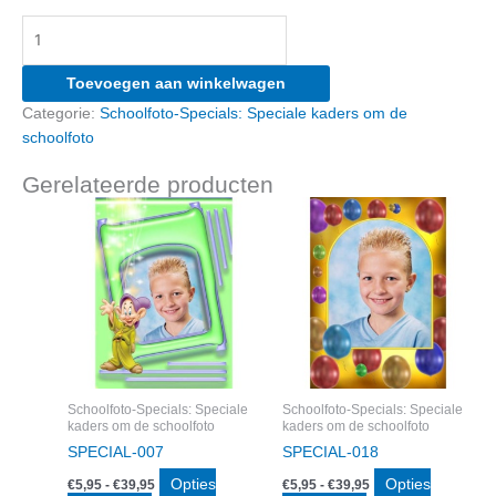
SPECIAL-
020
aantal
Toevoegen aan winkelwagen
Categorie:
Schoolfoto-Specials: Speciale kaders om de
schoolfoto
Gerelateerde producten
Schoolfoto-Specials: Speciale
Schoolfoto-Specials: Speciale
kaders om de schoolfoto
kaders om de schoolfoto
SPECIAL-007
SPECIAL-018
Prijsklasse:
Prijsklasse:
Opties
Opties
€
5,95
-
€
39,95
€
5,95
-
€
39,95