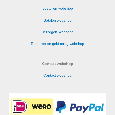
optie
Bestellen webshop
kan
gekozen
Betalen webshop
worden
op
Bezorgen Webshop
de
productpagina
Retouren en geld terug webshop
Contact webshop
Contact webshop