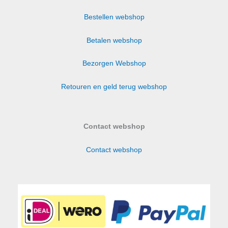
optie
Bestellen webshop
kan
gekozen
Betalen webshop
worden
op
Bezorgen Webshop
de
productpagina
Retouren en geld terug webshop
Contact webshop
Contact webshop