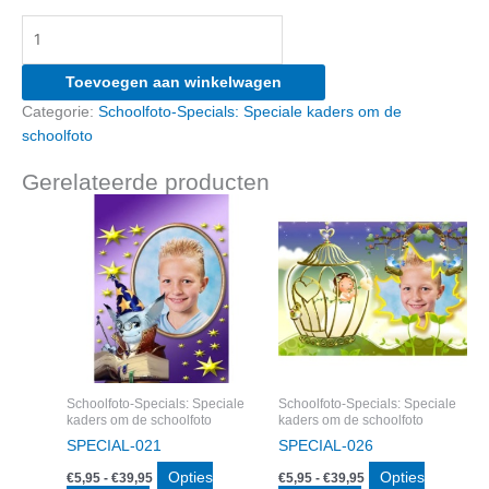
SPECIAL-
023
aantal
Toevoegen aan winkelwagen
Categorie:
Schoolfoto-Specials: Speciale kaders om de
schoolfoto
Gerelateerde producten
Schoolfoto-Specials: Speciale
Schoolfoto-Specials: Speciale
kaders om de schoolfoto
kaders om de schoolfoto
SPECIAL-021
SPECIAL-026
Prijsklasse:
Prijsklasse:
Opties
Opties
€
5,95
-
€
39,95
€
5,95
-
€
39,95