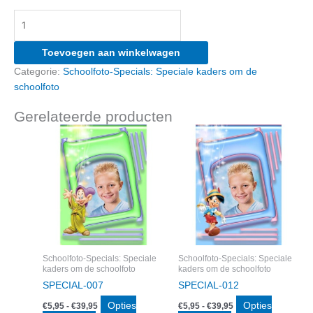
SPECIAL-
027
aantal
Toevoegen aan winkelwagen
Categorie:
Schoolfoto-Specials: Speciale kaders om de
schoolfoto
Gerelateerde producten
Schoolfoto-Specials: Speciale
Schoolfoto-Specials: Speciale
kaders om de schoolfoto
kaders om de schoolfoto
SPECIAL-007
SPECIAL-012
Prijsklasse:
Prijsklasse:
Opties
Opties
€
5,95
-
€
39,95
€
5,95
-
€
39,95