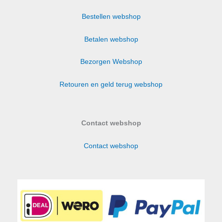
optie
Bestellen webshop
kan
gekozen
Betalen webshop
worden
op
Bezorgen Webshop
de
productpagina
Retouren en geld terug webshop
Contact webshop
Contact webshop