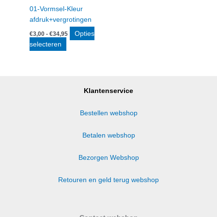
01-Vormsel-Kleur
afdruk+vergrotingen
Prijsklasse:
Opties
€
3,00
-
€
34,95
€3,00
Dit
selecteren
tot
product
€34,95
heeft
meerdere
variaties.
Klantenservice
Deze
optie
Bestellen webshop
kan
gekozen
Betalen webshop
worden
op
Bezorgen Webshop
de
productpagina
Retouren en geld terug webshop