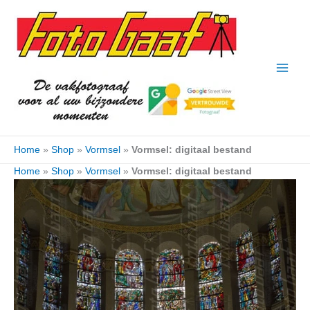
Ga
naar
de
inhoud
Home
»
Shop
»
Vormsel
»
Vormsel: digitaal bestand
Home
»
Shop
»
Vormsel
»
Vormsel: digitaal bestand