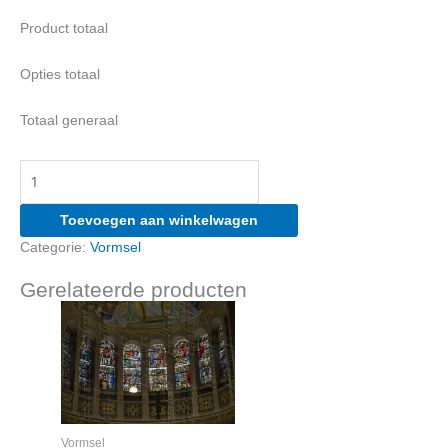
Product totaal
Opties totaal
Totaal generaal
Vormsel:
digitaal
bestand
Toevoegen aan winkelwagen
aantal
Categorie:
Vormsel
Gerelateerde producten
Vormsel