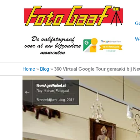
Ga
naar
de
Go
inhoud
We
Home
»
Blog
»
360 Virtual Google Tour gemaakt bij 