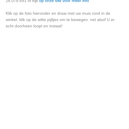
26.078.691 of kijk
op onze site voor meer info
Klik op de foto hieronder en draai met uw muis rond in de
winkel, klik op de witte pijltjes om te bewegen: net alsof U er
echt doorheen loopt en instaat!