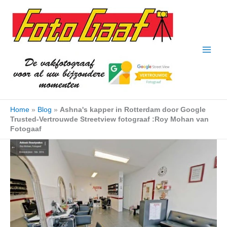
Ga
naar
de
inhoud
Home
»
Blog
»
Ashna's kapper in Rotterdam door Google
Trusted-Vertrouwde Streetview fotograaf :Roy Mohan van
Fotogaaf