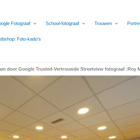
ogle Fotograaf
School-fotograaf
Trouwen
Portre
bshop: Foto-kado’s
rdam door Google Trusted-Vertrouwde Streetview fotograaf :Roy