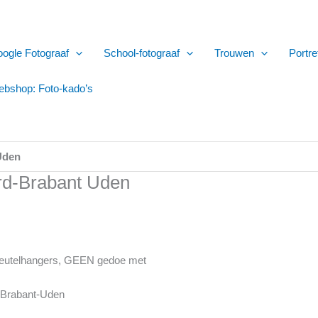
ogle Fotograaf
School-fotograaf
Trouwen
Portre
bshop: Foto-kado’s
Uden
ord-Brabant Uden
 sleutelhangers, GEEN gedoe met
d-Brabant-Uden