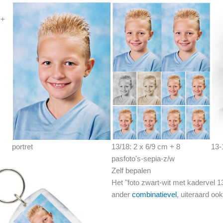
 +
portret
13/18: 2 x 6/9 cm + 8
13-
pasfoto's-sepia-z/w
Zelf bepalen
Het "foto zwart-wit met kadervel 
ander
combinatievel
, uiteraard oo