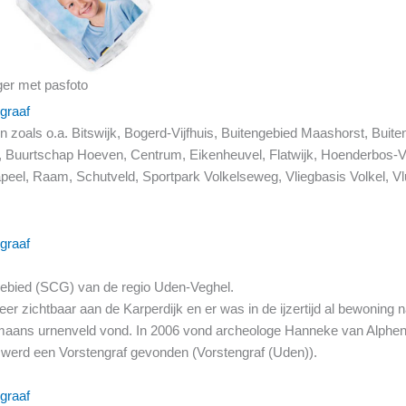
ger met pasfoto
graaf
n zoals o.a. Bitswijk, Bogerd-Vijfhuis, Buitengebied Maashorst, Buit
l, Buurtschap Hoeven, Centrum, Eikenheuvel, Flatwijk, Hoenderbos-
eel, Raam, Schutveld, Sportpark Volkelseweg, Vliegbasis Volkel, Vl
graaf
gebied (SCG) van de regio Uden-Veghel.
er zichtbaar aan de Karperdijk en er was in de ijzertijd al bewoning 
ans urnenveld vond. In 2006 vond archeologe Hanneke van Alphen een
 werd een Vorstengraf gevonden (Vorstengraf (Uden)).
graaf