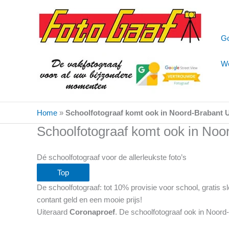
Ga
naar
de
Go
inhoud
We
Home
»
Schoolfotograaf komt ook in Noord-Brabant 
Schoolfotograaf komt ook in No
Dé schoolfotograaf voor de allerleukste foto’s
Top
De schoolfotograaf: tot 10% provisie voor school, gratis
contant geld en een mooie prijs!
Uiteraard
Coronaproef
. De schoolfotograaf ook in Noor