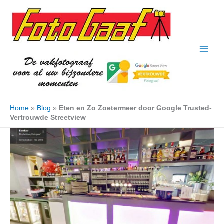
Ga
naar
de
inhoud
Home
»
Blog
»
Eten en Zo Zoetermeer door Google Trusted-
Vertrouwde Streetview