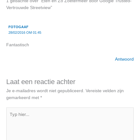
1 gedachte over “Eten en Zo Zoetermeer door Google Trusted-
Vertrouwde Streetview”
FOTOGAAF
28/02/2016 OM 01:45
Fantastisch
Antwoord
Laat een reactie achter
Je e-mailadres wordt niet gepubliceerd.
Vereiste velden zijn
gemarkeerd met
*
Typ
hier...