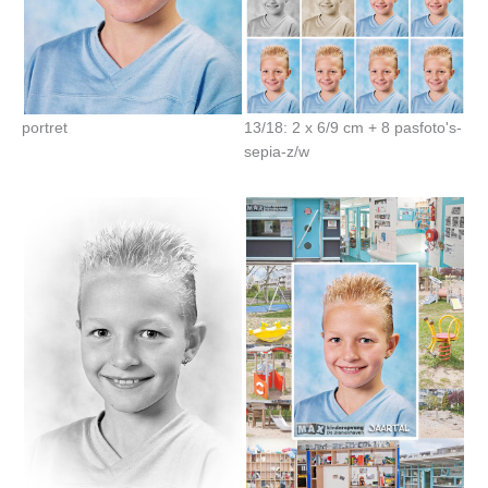
portret
13/18: 2 x 6/9 cm + 8 pasfoto's-
sepia-z/w