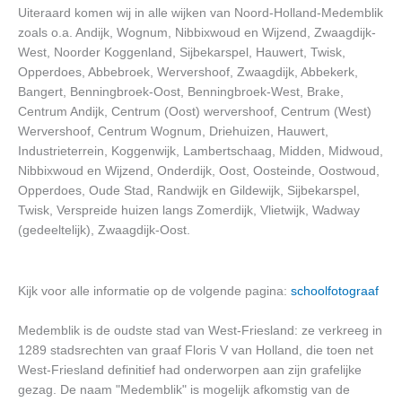
Uiteraard komen wij in alle wijken van Noord-Holland-Medemblik
zoals o.a. Andijk, Wognum, Nibbixwoud en Wijzend, Zwaagdijk-
West, Noorder Koggenland, Sijbekarspel, Hauwert, Twisk,
Opperdoes, Abbebroek, Wervershoof, Zwaagdijk, Abbekerk,
Bangert, Benningbroek-Oost, Benningbroek-West, Brake,
Centrum Andijk, Centrum (Oost) wervershoof, Centrum (West)
Wervershoof, Centrum Wognum, Driehuizen, Hauwert,
Industrieterrein, Koggenwijk, Lambertschaag, Midden, Midwoud,
Nibbixwoud en Wijzend, Onderdijk, Oost, Oosteinde, Oostwoud,
Opperdoes, Oude Stad, Randwijk en Gildewijk, Sijbekarspel,
Twisk, Verspreide huizen langs Zomerdijk, Vlietwijk, Wadway
(gedeeltelijk), Zwaagdijk-Oost.
Kijk voor alle informatie op de volgende pagina:
schoolfotograaf
Medemblik is de oudste stad van West-Friesland: ze verkreeg in
1289 stadsrechten van graaf Floris V van Holland, die toen net
West-Friesland definitief had onderworpen aan zijn grafelijke
gezag. De naam "Medemblik" is mogelijk afkomstig van de