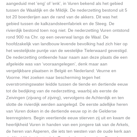
aangeduid met 'eng' of 'enk', in Vuren bekend als het gebied
tussen de Waaldijk en de Mildijk. De nederzetting bestond uit 5
tot 20 boerderijen aan de rand van de akkers. Dit was het
gebied tussen de kalkzandsteenfabriek en de Steeg. De
rivierdijk bestond toen nog niet. De nederzetting Vuren ontstond
rond 900 na Chr. op een oeverwal langs de Waal. De
hoofdzakelijk van landbouw levende bevolking had zich hier op
het westelijkste puntje van de westelijke Tielerwaard gevestigd.
De nederzetting ontleende haar naam aan deze plaats die een
afgeleide was van ‘vooraangelegen’, denk maar aan
vergelijkbare plaatsen in België en Nederland: Veurne en
Voorne. Het zoeken naar bescherming tegen het
overstromingswater leidde tussen de tiende en dertiende eeuw
tot de bedijking van de nederzetting, waarbij als eerste de
Zeivingen (zijvang of zijving), vervolgens de Achterdijk en ten
slotte de rivierdijk werden aangelegd. De eerste adellijke heren
van Vuren doken in de dertiende eeuw op in de Gelderse
leenregisters. Begin veertiende eeuw stierven zij uit en kwam de
heerlijkheid Vuren in handen van een jongere tak van de Arkels,
de heren van Asperen, die iets ten westen van de oude kerk aan