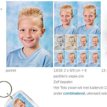
 +
portret
13/18: 2 x 6/9 cm + 8
13-
pasfoto's-sepia-z/w
Zelf bepalen
Het "foto zwart-wit met kadervel 
ander
combinatievel
, uiteraard oo