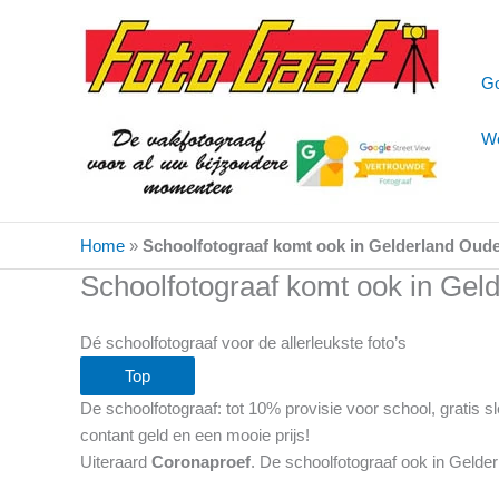
Ga
naar
de
Go
inhoud
We
Home
»
Schoolfotograaf komt ook in Gelderland Oude
Schoolfotograaf komt ook in Gel
Dé schoolfotograaf voor de allerleukste foto’s
Top
De schoolfotograaf: tot 10% provisie voor school, gratis
contant geld en een mooie prijs!
Uiteraard
Coronaproef
. De schoolfotograaf ook in Gelde