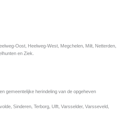
 Heelweg-Oost, Heelweg-West, Megchelen, Milt, Netterden,
elhunten en Ziek.
een gemeentelijke herindeling van de opgeheven
lde, Sinderen, Terborg, Ulft, Varsselder, Varsseveld,