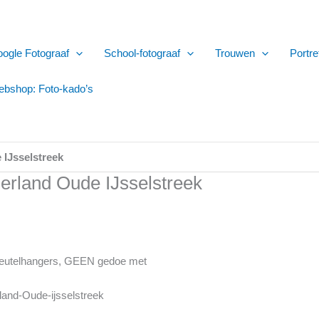
ogle Fotograaf
School-fotograaf
Trouwen
Portre
bshop: Foto-kado’s
 IJsselstreek
derland Oude IJsselstreek
 sleutelhangers, GEEN gedoe met
rland-Oude-ijsselstreek