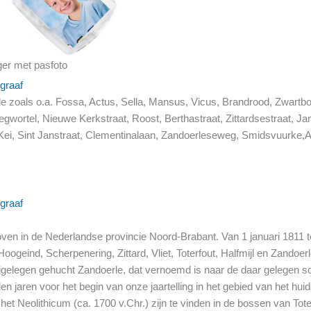
ger met pasfoto
graaf
le zoals o.a. Fossa, Actus, Sella, Mansus, Vicus, Brandrood, Zwartbo
gwortel, Nieuwe Kerkstraat, Roost, Berthastraat, Zittardsestraat, Jan
 Kei, Sint Janstraat, Clementinalaan, Zandoerleseweg, Smidsvuurke,A
graaf
oven in de Nederlandse provincie Noord-Brabant. Van 1 januari 1811 
oogeind, Scherpenering, Zittard, Vliet, Toterfout, Halfmijl en Zand
bijgelegen gehucht Zandoerle, dat vernoemd is naar de daar gelegen 
 jaren voor het begin van onze jaartelling in het gebied van het hui
et Neolithicum (ca. 1700 v.Chr.) zijn te vinden in de bossen van Toterfo