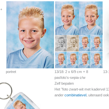
 +
portret
13/18: 2 x 6/9 cm + 8
13-
pasfoto's-sepia-z/w
Zelf bepalen
Het "foto zwart-wit met kadervel 
ander
combinatievel
, uiteraard ook