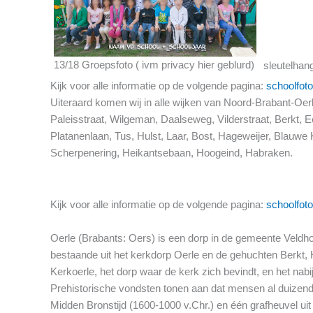
13/18 Groepsfoto ( ivm privacy hier geblurd)
sleutelhan
Kijk voor alle informatie op de volgende pagina:
schoolfoto
Uiteraard komen wij in alle wijken van Noord-Brabant-Oer
Paleisstraat, Wilgeman, Daalseweg, Vilderstraat, Berkt, Ee
Platanenlaan, Tus, Hulst, Laar, Bost, Hageweijer, Blauwe
Scherpenering, Heikantsebaan, Hoogeind, Habraken.
Kijk voor alle informatie op de volgende pagina:
schoolfoto
Oerle (Brabants: Oers) is een dorp in de gemeente Veldh
bestaande uit het kerkdorp Oerle en de gehuchten Berkt, H
Kerkoerle, het dorp waar de kerk zich bevindt, en het na
Prehistorische vondsten tonen aan dat mensen al duizenden
Midden Bronstijd (1600-1000 v.Chr.) en één grafheuvel uit h