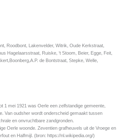
nt, Roodbont, Lakenvelder, Witrik, Oude Kerkstraat,
us Hagelaarsstraat, Ruiske, ‘t Stoom, Beier, Egge, Feit,
kert,Boonberg,A.P. de Bontstraat, Stepke, Welle,
tot 1 mei 1921 was Oerle een zelfstandige gemeente,
oerle. Van oudsher wordt onderscheid gemaakt tussen
schrale en onvruchtbare zandgronden.
dige Oerle woonde. Zeventien grafheuvels uit de Vroege en
ut en Halfmijl. (bron: https://nl.wikipedia.org/)