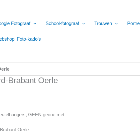
ogle Fotograaf
School-fotograaf
Trouwen
Portre
bshop: Foto-kado’s
Oerle
rd-Brabant Oerle
 sleutelhangers, GEEN gedoe met
-Brabant-Oerle