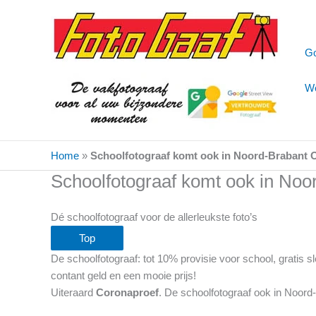
Ga
naar
de
Go
inhoud
We
Home
»
Schoolfotograaf komt ook in Noord-Brabant 
Schoolfotograaf komt ook in Noo
Dé schoolfotograaf voor de allerleukste foto’s
Top
De schoolfotograaf: tot 10% provisie voor school, gratis
contant geld en een mooie prijs!
Uiteraard
Coronaproef
. De schoolfotograaf ook in Noord