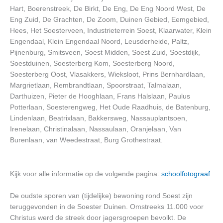
Hart, Boerenstreek, De Birkt, De Eng, De Eng Noord West, De
Eng Zuid, De Grachten, De Zoom, Duinen Gebied, Eemgebied,
Hees, Het Soesterveen, Industrieterrein Soest, Klaarwater, Klein
Engendaal, Klein Engendaal Noord, Leusderheide, Paltz,
Pijnenburg, Smitsveen, Soest Midden, Soest Zuid, Soestdijk,
Soestduinen, Soesterberg Kom, Soesterberg Noord,
Soesterberg Oost, Vlasakkers, Wieksloot, Prins Bernhardlaan,
Margrietlaan, Rembrandtlaan, Spoorstraat, Talmalaan,
Darthuizen, Pieter de Hooghlaan, Frans Halslaan, Paulus
Potterlaan, Soesterengweg, Het Oude Raadhuis, de Batenburg,
Lindenlaan, Beatrixlaan, Bakkersweg, Nassauplantsoen,
Irenelaan, Christinalaan, Nassaulaan, Oranjelaan, Van
Burenlaan, van Weedestraat, Burg Grothestraat.
Kijk voor alle informatie op de volgende pagina:
schoolfotograaf
De oudste sporen van (tijdelijke) bewoning rond Soest zijn
teruggevonden in de Soester Duinen. Omstreeks 11.000 voor
Christus werd de streek door jagersgroepen bevolkt. De