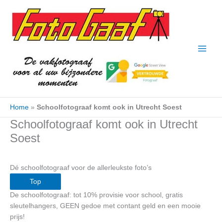
Ga
naar
de
inhoud
Home
»
Schoolfotograaf komt ook in Utrecht Soest
Schoolfotograaf komt ook in Utrecht
Soest
Dé schoolfotograaf voor de allerleukste foto’s
Top
De schoolfotograaf: tot 10% provisie voor school, gratis
sleutelhangers, GEEN gedoe met contant geld en een mooie
prijs!