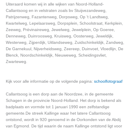
Uiteraard komen wij in alle wijken van Noord-Holland-
Callantsoog en in velstraten zoals bv Stuijvezandeweg,
Patrijzenweg, Fazantenweg, Dorpsweg, Op ‘t Landtweg,
Kwartelweg, Lepelaarsweg, Dorpsplein, Schoolstraat, Kerkplein,
Zeeweg, Prévinaireweg, Jewelweg, Jewelplein, Op Goeree,
Denneweg, Duinroosweg, Kruisweg, Oosterweg, Jeweldijk,
Westerweg, Zijperdijk, Uitlandseweg, Zuidschinkeldijk, Zandweg,
De Garnekuul, Nijverheidsweg, Zeereep, Duinvoet, Vloedlijn, De
Blenck, Noordschinkeldijk, Nieuweweg, Scheidingsvliet,
Zwarteweg.
Kijk voor alle informatie op de volgende pagina:
schoolfotograaf
Callantsoog is een dorp aan de Noordzee, in de gemeente
Schagen in de provincie Noord-Holland. Het dorp is bekend als
badplaats en vormde tot 1 januari 1990 een zelfstandige
gemeente.De streek Kallinge waar het latere Callantsoog
ontstond, wordt in 920 genoemd in de Oorkonden van de Abdij
van Egmond. De tijd waarin de naam Kallinge ontstond ligt voor