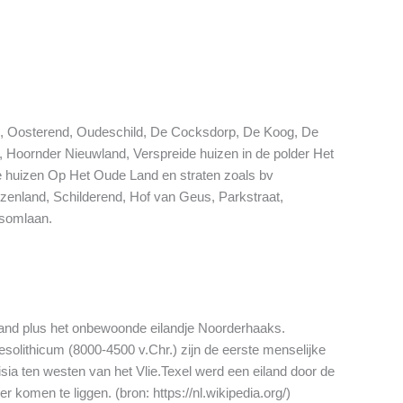
rn, Oosterend, Oudeschild, De Cocksdorp, De Koog, De
 Hoornder Nieuwland, Verspreide huizen in de polder Het
de huizen Op Het Oude Land en straten zoals bv
ezenland, Schilderend, Hof van Geus, Parkstraat,
esomlaan.
land plus het onbewoonde eilandje Noorderhaaks.
esolithicum (8000-4500 v.Chr.) zijn de eerste menselijke
sia ten westen van het Vlie.Texel werd een eiland door de
 komen te liggen. (bron: https://nl.wikipedia.org/)