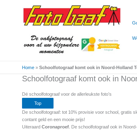
Ga
naar
de
Go
inhoud
We
Home
»
Schoolfotograaf komt ook in Noord-Holland T
Schoolfotograaf komt ook in Noo
Dé schoolfotograaf voor de allerleukste foto’s
Top
De schoolfotograaf: tot 10% provisie voor school, gratis
contant geld en een mooie prijs!
Uiteraard
Coronaproef
. De schoolfotograaf ook in Noord