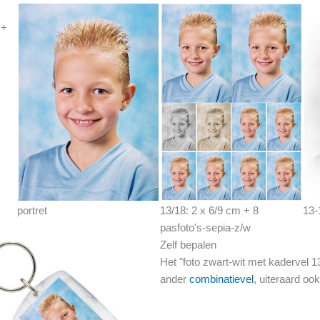
 +
portret
13/18: 2 x 6/9 cm + 8
13-
pasfoto's-sepia-z/w
Zelf bepalen
Het "foto zwart-wit met kadervel 
ander
combinatievel
, uiteraard ook