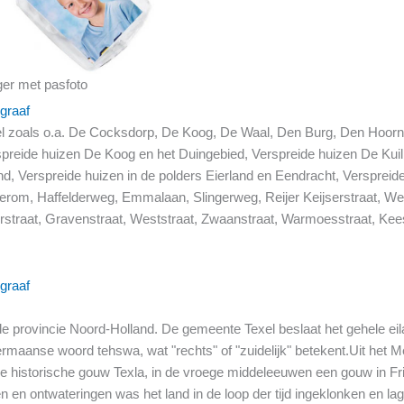
ger met pasfoto
graaf
exel zoals o.a. De Cocksdorp, De Koog, De Waal, Den Burg, Den Hoo
reide huizen De Koog en het Duingebied, Verspreide huizen De Kuil,
d, Verspreide huizen in de polders Eierland en Eendracht, Versprei
terom, Haffelderweg, Emmalaan, Slingerweg, Reijer Keijserstraat, W
erstraat, Gravenstraat, Weststraat, Zwaanstraat, Warmoesstraat, Ke
graaf
de provincie Noord-Holland. De gemeente Texel beslaat het gehele ei
rmaanse woord tehswa, wat "rechts" of "zuidelijk" betekent.Uit het M
de historische gouw Texla, in de vroege middeleeuwen een gouw in Fri
 en ontwateringen was het land in de loop der tijd ingeklonken en lager