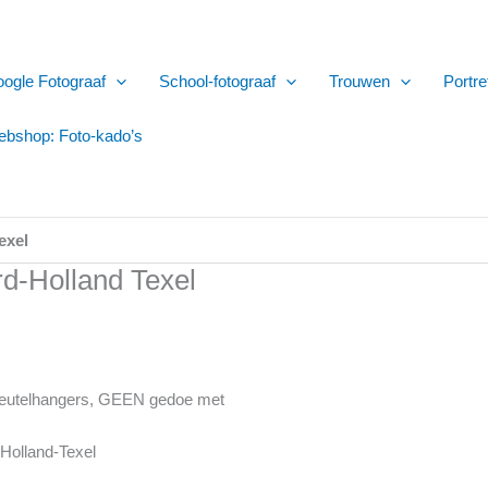
ogle Fotograaf
School-fotograaf
Trouwen
Portre
bshop: Foto-kado’s
exel
rd-Holland Texel
 sleutelhangers, GEEN gedoe met
-Holland-Texel