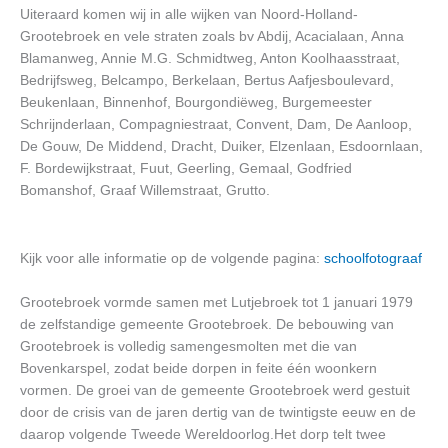
Uiteraard komen wij in alle wijken van Noord-Holland-
Grootebroek en vele straten zoals bv Abdij, Acacialaan, Anna
Blamanweg, Annie M.G. Schmidtweg, Anton Koolhaasstraat,
Bedrijfsweg, Belcampo, Berkelaan, Bertus Aafjesboulevard,
Beukenlaan, Binnenhof, Bourgondiëweg, Burgemeester
Schrijnderlaan, Compagniestraat, Convent, Dam, De Aanloop,
De Gouw, De Middend, Dracht, Duiker, Elzenlaan, Esdoornlaan,
F. Bordewijkstraat, Fuut, Geerling, Gemaal, Godfried
Bomanshof, Graaf Willemstraat, Grutto.
Kijk voor alle informatie op de volgende pagina:
schoolfotograaf
Grootebroek vormde samen met Lutjebroek tot 1 januari 1979
de zelfstandige gemeente Grootebroek. De bebouwing van
Grootebroek is volledig samengesmolten met die van
Bovenkarspel, zodat beide dorpen in feite één woonkern
vormen. De groei van de gemeente Grootebroek werd gestuit
door de crisis van de jaren dertig van de twintigste eeuw en de
daarop volgende Tweede Wereldoorlog.Het dorp telt twee