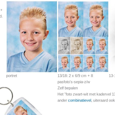
 +
d.
portret
13/18: 2 x 6/9 cm + 8
13-
pasfoto's-sepia-z/w
Zelf bepalen
Het "foto zwart-wit met kadervel 
ander
combinatievel
, uiteraard oo