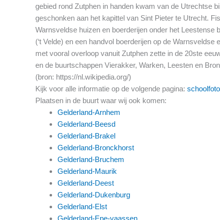
gebied rond Zutphen in handen kwam van de Utrechtse bi
geschonken aan het kapittel van Sint Pieter te Utrecht. 
Warnsveldse huizen en boerderijen onder het Leestense b
(‘t Velde) en een handvol boerderijen op de Warnsveldse 
met vooral overloop vanuit Zutphen zette in de 20ste ee
en de buurtschappen Vierakker, Warken, Leesten en Brons
(bron: https://nl.wikipedia.org/)
Kijk voor alle informatie op de volgende pagina:
schoolfoto
Plaatsen in de buurt waar wij ook komen:
Gelderland-Arnhem
Gelderland-Beesd
Gelderland-Brakel
Gelderland-Bronckhorst
Gelderland-Bruchem
Gelderland-Maurik
Gelderland-Deest
Gelderland-Dukenburg
Gelderland-Elst
Gelderland-Epe-vaassen