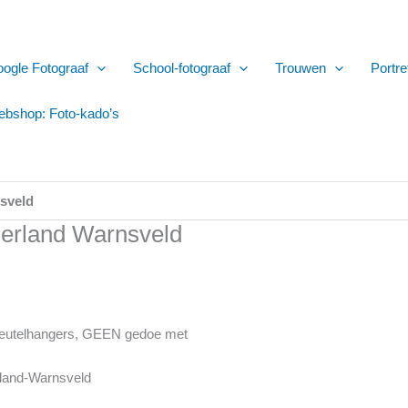
ogle Fotograaf
School-fotograaf
Trouwen
Portre
bshop: Foto-kado’s
sveld
derland Warnsveld
 sleutelhangers, GEEN gedoe met
rland-Warnsveld