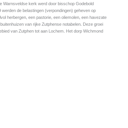
 De Warnsveldse kerk werd door bisschop Godebold
649 werden de belastingen (verpondingen) geheven op
ol herbergen, een pastorie, een oliemolen, een havezate
 buitenhuizen van rijke Zutphense notabelen. Deze groei
t gebied van Zutphen tot aan Lochem. Het dorp Wichmond