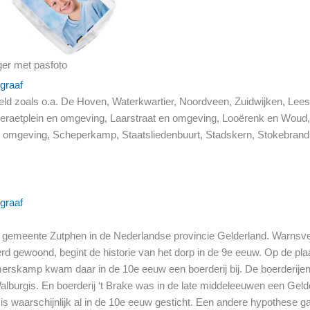
ger met pasfoto
graaf
sveld zoals o.a. De Hoven, Waterkwartier, Noordveen, Zuidwijken, 
eraetplein en omgeving, Laarstraat en omgeving, Looërenk en Woud
mgeving, Scheperkamp, Staatsliedenbuurt, Stadskern, Stokebrand, 
graaf
 gemeente Zutphen in de Nederlandse provincie Gelderland. Warnsvel
erd gewoond, begint de historie van het dorp in de 9e eeuw. Op de p
merskamp kwam daar in de 10e eeuw een boerderij bij. De boerderije
lburgis. En boerderij ‘t Brake was in de late middeleeuwen een Gelde
s waarschijnlijk al in de 10e eeuw gesticht. Een andere hypothese gaat