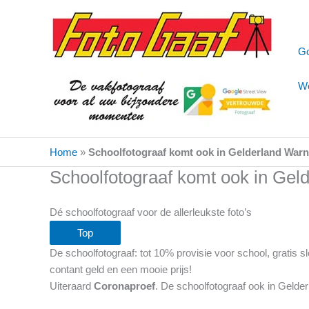
Ga
naar
de
Go
inhoud
We
Home
»
Schoolfotograaf komt ook in Gelderland Warn
Schoolfotograaf komt ook in Gel
Dé schoolfotograaf voor de allerleukste foto’s
Top
De schoolfotograaf: tot 10% provisie voor school, gratis
contant geld en een mooie prijs!
Uiteraard
Coronaproef
. De schoolfotograaf ook in Gelde