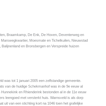
Leesten, Braamkamp, De Enk, De Hoven, Deventerweg en
, Marswegkwartier, Moesmate en Tichelkuilen, Nieuwstad
Balijnenland en Bronsbergen en Verspreide huizen
d was tot 1 januari 2005 een zelfstandige gemeente.
laats van de huidige Schekmanhof was in de 9e eeuw al
n Hunnekink en Rhienderink bestonden al in de 11e eeuw
rs leengoed met versterkt huis. Warnsveld is als dorp
 uit van een stichting kort na 1046 toen het grafelijke