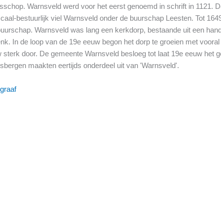
sschop. Warnsveld werd voor het eerst genoemd in schrift in 1121.
Fiscaal-bestuurlijk viel Warnsveld onder de buurschap Leesten. Tot 1
uurschap. Warnsveld was lang een kerkdorp, bestaande uit een handv
enk. In de loop van de 19e eeuw begon het dorp te groeien met vooral
uw sterk door. De gemeente Warnsveld besloeg tot laat 19e eeuw he
bergen maakten eertijds onderdeel uit van 'Warnsveld'.
graaf