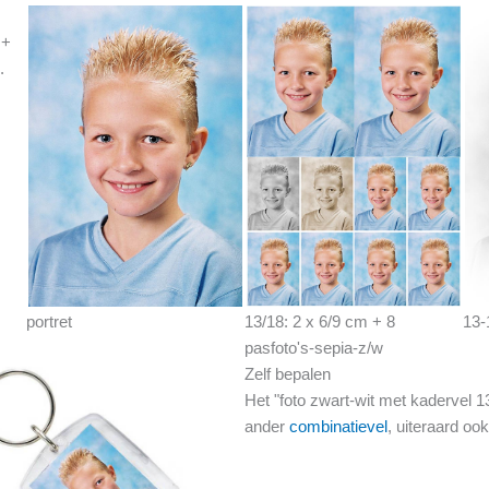
 +
.
portret
13/18: 2 x 6/9 cm + 8
13-
pasfoto's-sepia-z/w
Zelf bepalen
Het "foto zwart-wit met kadervel 
ander
combinatievel
, uiteraard ook