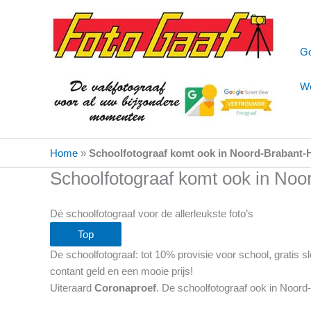
Ga
naar
de
Go
inhoud
We
Home
»
Schoolfotograaf komt ook in Noord-Brabant-
Schoolfotograaf komt ook in Noo
Dé schoolfotograaf voor de allerleukste foto’s
Top
De schoolfotograaf: tot 10% provisie voor school, gratis
contant geld en een mooie prijs!
Uiteraard
Coronaproef
. De schoolfotograaf ook in Noord