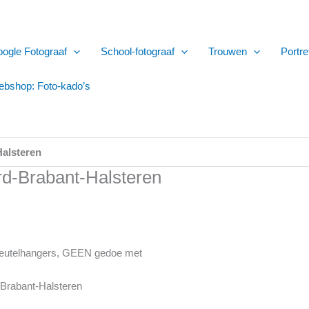
ogle Fotograaf
School-fotograaf
Trouwen
Portre
bshop: Foto-kado’s
Halsteren
rd-Brabant-Halsteren
 sleutelhangers, GEEN gedoe met
-Brabant-Halsteren