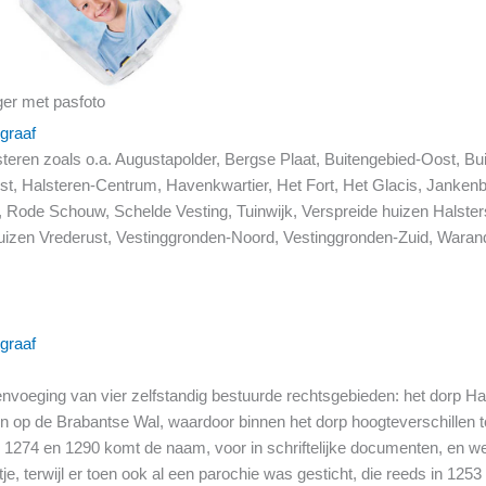
ger met pasfoto
graaf
lsteren zoals o.a. Augustapolder, Bergse Plaat, Buitengebied-Oost,
Halsteren-Centrum, Havenkwartier, Het Fort, Het Glacis, Jankenbe
, Rode Schouw, Schelde Vesting, Tuinwijk, Verspreide huizen Halster
huizen Vrederust, Vestinggronden-Noord, Vestinggronden-Zuid, Waran
graaf
oeging van vier zelfstandig bestuurde rechtsgebieden: het dorp H
en op de Brabantse Wal, waardoor binnen het dorp hoogteverschille
 1274 en 1290 komt de naam, voor in schriftelijke documenten, en wel 
 terwijl er toen ook al een parochie was gesticht, die reeds in 1253