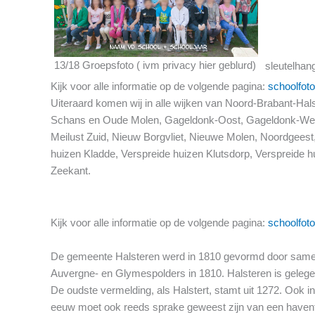
13/18 Groepsfoto ( ivm privacy hier geblurd)
sleutelhan
Kijk voor alle informatie op de volgende pagina:
schoolfoto
Uiteraard komen wij in alle wijken van Noord-Brabant-Ha
Schans en Oude Molen, Gageldonk-Oost, Gageldonk-West, 
Meilust Zuid, Nieuw Borgvliet, Nieuwe Molen, Noordgeest
huizen Kladde, Verspreide huizen Klutsdorp, Verspreide 
Zeekant.
Kijk voor alle informatie op de volgende pagina:
schoolfoto
De gemeente Halsteren werd in 1810 gevormd door samenv
Auvergne- en Glymespolders in 1810. Halsteren is geleg
De oudste vermelding, als Halstert, stamt uit 1272. Ook in
eeuw moet ook reeds sprake geweest zijn van een haventje,