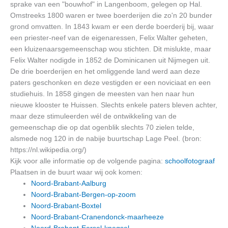
sprake van een "bouwhof" in Langenboom, gelegen op Hal.
Omstreeks 1800 waren er twee boerderijen die zo'n 20 bunder
grond omvatten. In 1843 kwam er een derde boerderij bij, waar
een priester-neef van de eigenaressen, Felix Walter geheten,
een kluizenaarsgemeenschap wou stichten. Dit mislukte, maar
Felix Walter nodigde in 1852 de Dominicanen uit Nijmegen uit.
De drie boerderijen en het omliggende land werd aan deze
paters geschonken en deze vestigden er een noviciaat en een
studiehuis. In 1858 gingen de meesten van hen naar hun
nieuwe klooster te Huissen. Slechts enkele paters bleven achter,
maar deze stimuleerden wél de ontwikkeling van de
gemeenschap die op dat ogenblik slechts 70 zielen telde,
alsmede nog 120 in de nabije buurtschap Lage Peel. (bron:
https://nl.wikipedia.org/)
Kijk voor alle informatie op de volgende pagina:
schoolfotograaf
Plaatsen in de buurt waar wij ook komen:
Noord-Brabant-Aalburg
Noord-Brabant-Bergen-op-zoom
Noord-Brabant-Boxtel
Noord-Brabant-Cranendonck-maarheeze