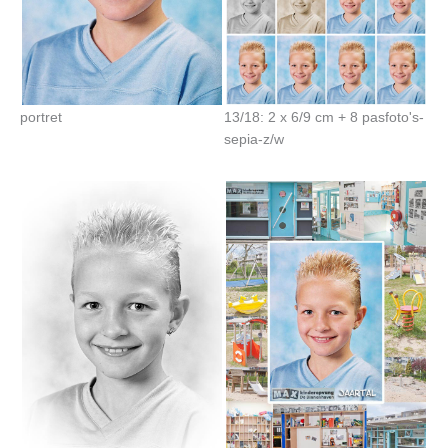
portret
13/18: 2 x 6/9 cm + 8 pasfoto's-
sepia-z/w