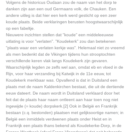
Volgens de historicus Oudaan zou de naam van het dorp te
danken zijn aan een oud Germaans volk, de Chauken. Een
andere uitleg is dat hier een kerk werd gesticht op een zeer
koude plaats. Beide verklaringen berusten hoogstwaarschijnlijk
op een fabeltje.
Nieuwere inzichten stellen dat "koude" een middeleeuwse
uitlating is voor "verlaten". "Koudekerk" zou dan betekenen
"plaats waar een verlaten kerkje was". Helemaal niet zo vreemd
als men bedenkt dat de Vikingen tijdens hun strooptochten
verschillende keren vlak langs Koudekerk zijn gevaren.
Waarschijnlijk legden ze zelfs wel aan, omdat eb en vloed in de
Rijn, voor haar verzanding bij Katwijk in de 11e eeuw, tot
Koudekerk merkbaar was. Opvallend is dat in Duitsland een
plaats met de naam Kaldenkirchen bestaat, die uit de dertiende
eeuw dateert. De naam wordt in Duitsland verklaard door het
feit dat de plaats haar naam ontleent aan haar toen nog niet
ingewijde (= koude) dorpskerk.[2] Ook in België en Frankrijk
bestaan (c.q. bestonden) plaatsen met gelijksoortige namen; in
België een inmiddels verdwenen plaats onder Heist en in
Frankrijk een plaats thans bekend als Koudekerke-Dorp, in de