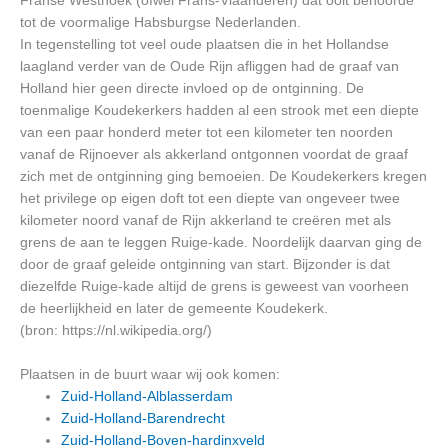
Franse Westhoek (ofwel Frans-Vlaanderen) dat ooit behoorde
tot de voormalige Habsburgse Nederlanden.
In tegenstelling tot veel oude plaatsen die in het Hollandse
laagland verder van de Oude Rijn afliggen had de graaf van
Holland hier geen directe invloed op de ontginning. De
toenmalige Koudekerkers hadden al een strook met een diepte
van een paar honderd meter tot een kilometer ten noorden
vanaf de Rijnoever als akkerland ontgonnen voordat de graaf
zich met de ontginning ging bemoeien. De Koudekerkers kregen
het privilege op eigen doft tot een diepte van ongeveer twee
kilometer noord vanaf de Rijn akkerland te creëren met als
grens de aan te leggen Ruige-kade. Noordelijk daarvan ging de
door de graaf geleide ontginning van start. Bijzonder is dat
diezelfde Ruige-kade altijd de grens is geweest van voorheen
de heerlijkheid en later de gemeente Koudekerk.
(bron: https://nl.wikipedia.org/)
Plaatsen in de buurt waar wij ook komen:
Zuid-Holland-Alblasserdam
Zuid-Holland-Barendrecht
Zuid-Holland-Boven-hardinxveld