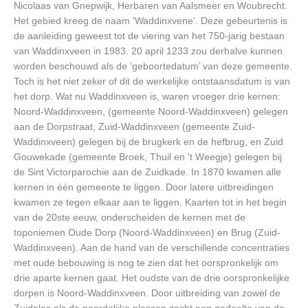
Nicolaas van Gnepwijk, Herbaren van Aalsmeer en Woubrecht.
Het gebied kreeg de naam 'Waddinxvene'. Deze gebeurtenis is
de aanleiding geweest tot de viering van het 750-jarig bestaan
van Waddinxveen in 1983. 20 april 1233 zou derhalve kunnen
worden beschouwd als de ‘geboortedatum’ van deze gemeente.
Toch is het niet zeker of dit de werkelijke ontstaansdatum is van
het dorp. Wat nu Waddinxveen is, waren vroeger drie kernen:
Noord-Waddinxveen, (gemeente Noord-Waddinxveen) gelegen
aan de Dorpstraat, Zuid-Waddinxveen (gemeente Zuid-
Waddinxveen) gelegen bij de brugkerk en de hefbrug, en Zuid
Gouwekade (gemeente Broek, Thuil en 't Weegje) gelegen bij
de Sint Victorparochie aan de Zuidkade. In 1870 kwamen alle
kernen in één gemeente te liggen. Door latere uitbreidingen
kwamen ze tegen elkaar aan te liggen. Kaarten tot in het begin
van de 20ste eeuw, onderscheiden de kernen met de
toponiemen Oude Dorp (Noord-Waddinxveen) en Brug (Zuid-
Waddinxveen). Aan de hand van de verschillende concentraties
met oude bebouwing is nog te zien dat het oorspronkelijk om
drie aparte kernen gaat. Het oudste van de drie oorspronkelijke
dorpen is Noord-Waddinxveen. Door uitbreiding van zowel de