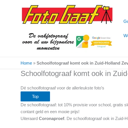
Ga
naar
de
Go
inhoud
We
Home
»
Schoolfotograaf komt ook in Zuid-Holland Ze
Schoolfotograaf komt ook in Zui
Dé schoolfotograaf voor de allerleukste foto’s
Top
De schoolfotograaf: tot 10% provisie voor school, gratis
contant geld en een mooie prijs!
Uiteraard
Coronaproef
. De schoolfotograaf ook in Zuid-