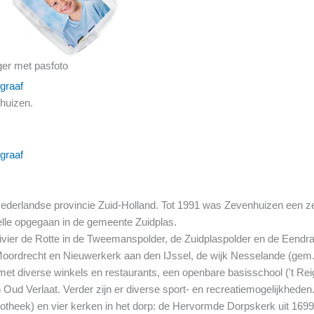
ger met pasfoto
graaf
nhuizen.
graaf
Nederlandse provincie Zuid-Holland. Tot 1991 was Zevenhuizen een 
lle opgegaan in de gemeente Zuidplas.
ivier de Rotte in de Tweemanspolder, de Zuidplaspolder en de Eendra
oordrecht en Nieuwerkerk aan den IJssel, de wijk Nesselande (gem.
et diverse winkels en restaurants, een openbare basisschool ('t Reig
in Oud Verlaat. Verder zijn er diverse sport- en recreatiemogelijkhed
theek) en vier kerken in het dorp: de Hervormde Dorpskerk uit 1699/1