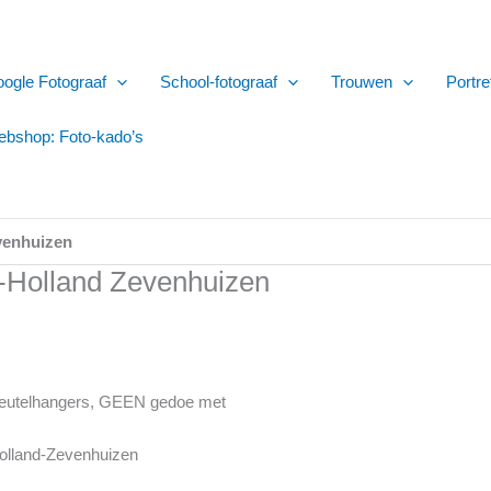
ogle Fotograaf
School-fotograaf
Trouwen
Portre
bshop: Foto-kado’s
venhuizen
d-Holland Zevenhuizen
 sleutelhangers, GEEN gedoe met
Holland-Zevenhuizen