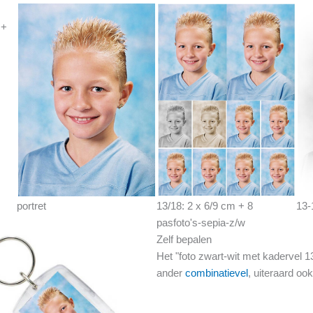
 +
portret
13/18: 2 x 6/9 cm + 8
13-
pasfoto's-sepia-z/w
Zelf bepalen
Het "foto zwart-wit met kadervel 
ander
combinatievel
, uiteraard oo