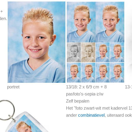
 +
den.
portret
13/18: 2 x 6/9 cm + 8
13-
pasfoto's-sepia-z/w
Zelf bepalen
Het "foto zwart-wit met kadervel 
ander
combinatievel
, uiteraard oo