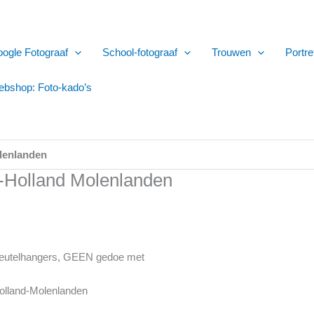
ogle Fotograaf
School-fotograaf
Trouwen
Portre
bshop: Foto-kado’s
olenlanden
d-Holland Molenlanden
 sleutelhangers, GEEN gedoe met
Holland-Molenlanden