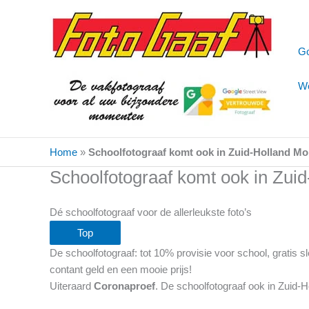
Ga
naar
de
Go
inhoud
We
Home
»
Schoolfotograaf komt ook in Zuid-Holland M
Schoolfotograaf komt ook in Zui
Dé schoolfotograaf voor de allerleukste foto’s
Top
De schoolfotograaf: tot 10% provisie voor school, gratis
contant geld en een mooie prijs!
Uiteraard
Coronaproef
. De schoolfotograaf ook in Zuid-