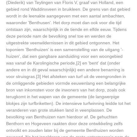
(Diederik) van Teylingen van Floris V, graaf van Holland, een
gebied rond Waddinxveen in bruikleen. De grens van dat gebied
wordt in de leenakte aangegeven met een aantal ambachten,
waaronder 'Benthusen'. Het dorp moet dan ook voor die tijd
ontstaan zijn, waarschijnlijk in de tiende en elfde eeuw. Tijdens
deze periode nam de bevolking snel toe en werden de
uitgestrekte veenwildernissen in dit gebied ontgonnen. Het
toponiem 'Benthuizen' is een samenstelling van de uitgang '-
huizen', dat een gangbare aanduiding voor een woongebied
was vanaf de Karolingische periode,[2] en 'bent' dat (onder
andere en in dit geval waarschijnlijk) een andere benaming is
voor struisgras.[3] Het afsteken van turf uit de veengronden in
de omliggende gebieden vormde eeuwenlang een belangrijke
bron van inkomsten voor de inwoners van het dorp, zoals ook
terugkomt in het wapen van de gemeente (de langwerpige
blokjes zijn turfbriketten). De intensieve turfwinning leidde tot het
veranderen van grote stukken land in veenplassen. De
bevolking van Benthuizen nam hierdoor af. De gehuchten
Benthorn en Hogeveen raakten door deze ontwikkeling zelfs
ontvolkt en zouden later bij de gemeente Benthuizen worden